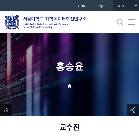
바
Korean
Home
Login
로
가
기
메
뉴
홍승윤
교수진