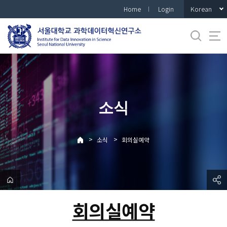
바
Korean
Home
Login
로
가
기
메
뉴
소식
>
>
소식
회의실예약
회의실예약