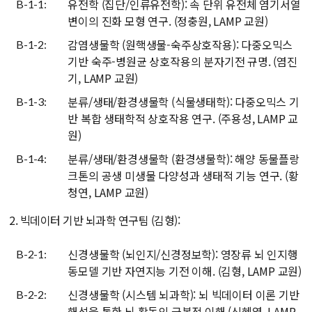
유전학 (집단/인류유전학): 속 단위 유전체 염기서열
B-1-1:
변이의 진화 모형 연구. (정충원, LAMP 교원)
감염생물학 (원핵생물-숙주상호작용): 다중오믹스
B-1-2:
기반 숙주-병원균 상호작용의 분자기전 규명. (염진
기, LAMP 교원)
분류/생태/환경생물학 (식물생태학): 다중오믹스 기
B-1-3:
반 복합 생태학적 상호작용 연구. (주용성, LAMP 교
원)
분류/생태/환경생물학 (환경생물학): 해양 동물플랑
B-1-4:
크톤의 공생 미생물 다양성과 생태적 기능 연구. (황
청연, LAMP 교원)
2. 빅데이터 기반 뇌과학 연구팀 (김형):
신경생물학 (뇌인지/신경정보학): 영장류 뇌 인지행
B-2-1:
동모델 기반 자연지능 기전 이해. (김형, LAMP 교원)
신경생물학 (시스템 뇌과학): 뇌 빅데이터 이론 기반
B-2-2:
해석을 통한 뇌 활동의 근본적 이해 (신혜영, LAMP