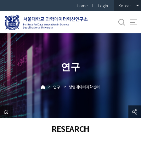
바
Korean
Home
Login
로
가
기
메
뉴
연구
>
>
연구
생명데이터과학센터
RESEARCH