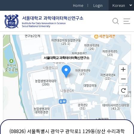
바
Korean
Home
Login
로
가
기
메
뉴
서울대학교 과학데이터혁신연구소
50m
(08826) 서울특별시 관악구 관악로1 129동(상산 수리과학
로드뷰
길찾기
지도 크게 보기